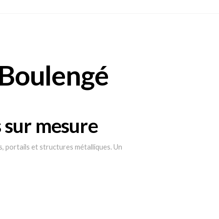
 Boulengé
 sur mesure
, portails et structures métalliques. Un