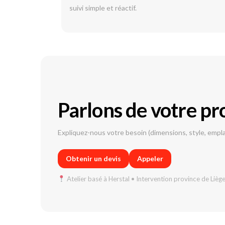
suivi simple et réactif.
Parlons de votre pr
Expliquez-nous votre besoin (dimensions, style, emp
Obtenir un devis
Appeler
Atelier basé à Herstal • Intervention province de Lièg