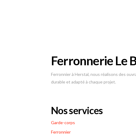
Ferronnerie Le 
Ferronnier à Herstal, nous réalisons des ouvr
durable et adapté à chaque projet.
Nos services
Garde-corps
Ferronnier