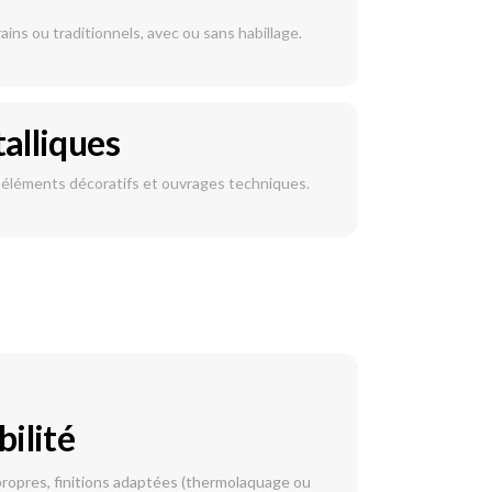
ins ou traditionnels, avec ou sans habillage.
alliques
 éléments décoratifs et ouvrages techniques.
bilité
ropres, finitions adaptées (thermolaquage ou