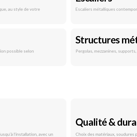
que, au style de votre
Escaliers métalliques contempora
Structures mét
ion possible selon
Pergolas, mezzanines, supports,
Qualité & dura
qu’à l’installation, avec un
Choix des matériaux, soudures p