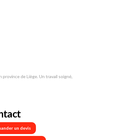
 province de Liège. Un travail soigné,
ntact
ander un devis