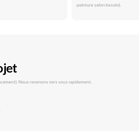
peinture selon besoin).
ojet
lacement). Nous revenons vers vous rapidement.
e